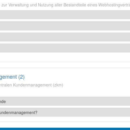
n zur Verwaltung und Nutzung aller Bestandteile eines Webhostingvertr
gement (2)
entralen Kundenmanagement (zkm)
nde
e Kundenmanagement?