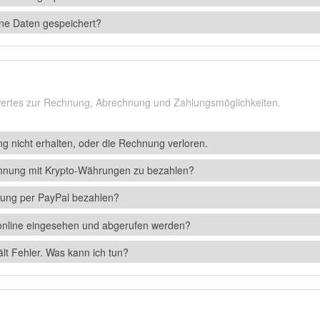
ne Daten gespeichert?
swertes zur Rechnung, Abrechnung und Zahlungsmöglichkeiten.
g nicht erhalten, oder die Rechnung verloren.
chnung mit Krypto-Währungen zu bezahlen?
ung per PayPal bezahlen?
nline eingesehen und abgerufen werden?
t Fehler. Was kann ich tun?