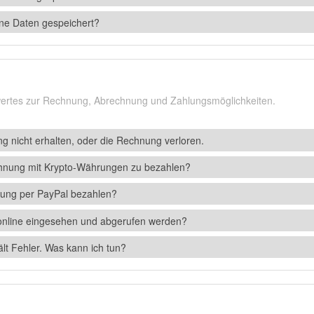
ne Daten gespeichert?
swertes zur Rechnung, Abrechnung und Zahlungsmöglichkeiten.
g nicht erhalten, oder die Rechnung verloren.
chnung mit Krypto-Währungen zu bezahlen?
ung per PayPal bezahlen?
nline eingesehen und abgerufen werden?
t Fehler. Was kann ich tun?