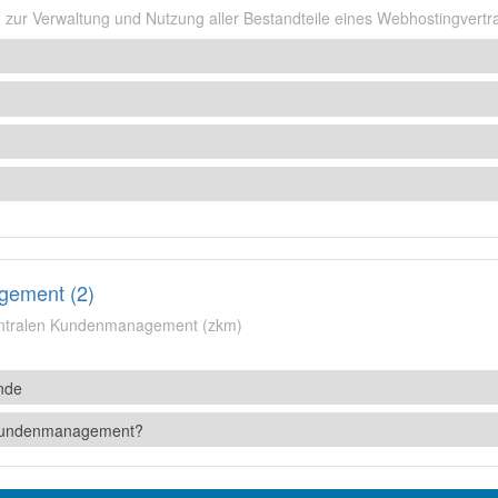
n zur Verwaltung und Nutzung aller Bestandteile eines Webhostingvertr
gement (2)
entralen Kundenmanagement (zkm)
nde
e Kundenmanagement?