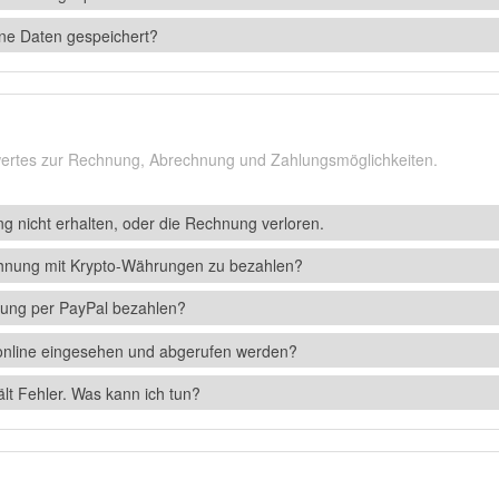
ne Daten gespeichert?
swertes zur Rechnung, Abrechnung und Zahlungsmöglichkeiten.
g nicht erhalten, oder die Rechnung verloren.
chnung mit Krypto-Währungen zu bezahlen?
ung per PayPal bezahlen?
nline eingesehen und abgerufen werden?
t Fehler. Was kann ich tun?