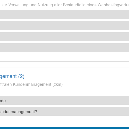
n zur Verwaltung und Nutzung aller Bestandteile eines Webhostingvertr
gement (2)
entralen Kundenmanagement (zkm)
nde
e Kundenmanagement?