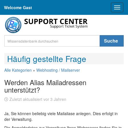
Welcome Gast
Toggl
naviga
Suche
Häufig gestellte Frage
Alle Kategorien
»
Webhosting / Mailserver
Werden Alias Mailadressen
unterstützt?
Zuletzt aktualisiert vor 3 Jahren
Ja, Sie können beliebig viele Mailaliase anlegen. Dies erfolgt in
der Verwaltung.
Die Anmeldedaten zur Verwaltung Ihres Webspaces finden Sie in