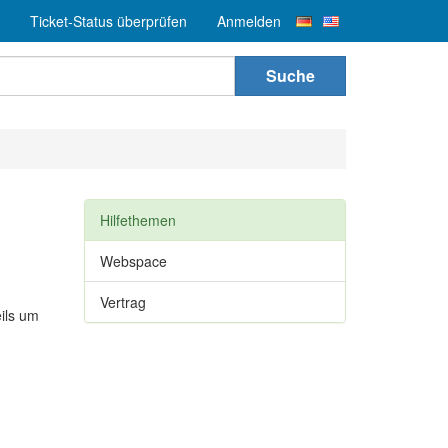
Ticket-Status überprüfen
Anmelden
Suche
Hilfethemen
Webspace
Vertrag
eils um