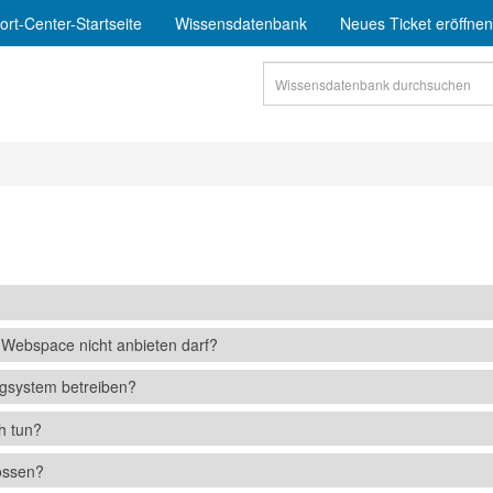
rt-Center-Startseite
Wissensdatenbank
Neues Ticket eröffnen
m Webspace nicht anbieten darf?
gsystem betreiben?
h tun?
ossen?